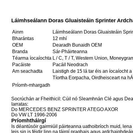
Láimhseálann Doras Gluaisteáin Sprinter Ardch
Ainm
Láimhseálann Doras Gluaisteáin Spri
Bharántas
12 mhí
OEM
Dearadh Bunaidh OEM
Branda
Sár-Pháirteanna
Téarma íocaíochta
L / C, T / T, Western Union, Moneygra
Pacáiste
Pacáil Neodrach
Am seachadta
Laistigh de 15 lá tar éis an íocaíocht 
Tíortha Eorpacha, Oirdheisceart na hÁ
Príomh-mhargadh
Socrúchán ar Fheithicil: Cúil nó Sleamhnán Clé agus De
Iarratas:
Do MERCEDES BENZ SPRINTER ATEGO AXOR
Do VW LT 1996-2006
Príomhtháirgí
Is déantúsóir gairmiúil páirteanna uathoibríoch muid, lena 
leis sin is féidir linn na táirgí praghais agus ardchaighdeái