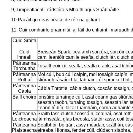
9, Timpeallacht Trádstórais Mhaith agus Shábháilte.
10.Pacáil go deas néata, de réir na gcliant
11. Cuir comhairle ghairmiúil ar fáil do chliaint i margadh di
Cuid Sraith
Cuid
Breiseán Spark, trealamh sorcóra, sorcóir ceann,
Inneall
cam, leantóir cam le seafta, clutch lár, clutch
Páirteanna
Tosaitheoir cic seafta, seafta crank, asal tithí
Tarchurtha
Páirteanna
Mol cúil, bub cúil caipín, mol tosaigh caipín, 
Rothaí
stiúradh rásaíochta, labhair, cúl sprocket bolt,
Páirteanna
Cábla Throttle, cábla clutch, coscán tosaigh, c
Cábla
Baill choirp
Ionsúire turrainge cúil, asal ceann gas stiúrtha
seastán taobh, turraing tosaigh, seastán lár, s
ceann lúibín, tacar luamháin, corna adhainte s
Páirteanna
Sraith lasc clutch / coscáin, ceallraí, asal rot
Leictreacha
láimhseála, glas breosla, statóir assy, ​​coil to
Páirteanna
Sealbhóir bolgán, assy méadair, scáthán, cás
Plaisteacha
eireaball lionsa, fender cúil, clúdach slabhra,