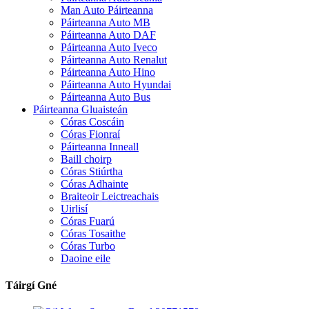
Man Auto Páirteanna
Páirteanna Auto MB
Páirteanna Auto DAF
Páirteanna Auto Iveco
Páirteanna Auto Renalut
Páirteanna Auto Hino
Páirteanna Auto Hyundai
Páirteanna Auto Bus
Páirteanna Gluaisteán
Córas Coscáin
Córas Fionraí
Páirteanna Inneall
Baill choirp
Córas Stiúrtha
Córas Adhainte
Braiteoir Leictreachais
Uirlisí
Córas Fuarú
Córas Tosaithe
Córas Turbo
Daoine eile
Táirgí Gné