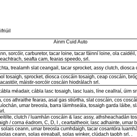
friúil
Ainm Cuid Auto
 sorcóir, carburetor, tacar loine, tacar fáinní loine, ola caidéil,
 seachtrach, seafta cam, fearas speedo, srl.
ochta, trealamh slat ceangail, tacar sprocket, assy clutch, diosca c
mol tosaigh, sprocket, diosca coscáin tosaigh, ceap coscáin, bróg 
 acastóir, máistir-sorcóir coscáin hiodrálach srl.
ábla méadair, cábla lasc tosaigh, lasc luais, líne ceallraí, úim sr
, cos athraithe fearas, asal gas stiúrtha, slat coscáin, cos coscái
uíochán, umar breosla, barra láimhseála, tosaigh garda láibe, slat
rl.
h-eitilte, clutch / luamhán coscáin & lasc assy, ​​athsheachadán tos
saigh / corna éadrom, C, D, I , ceartaitheoir, lasc adhainte, umar b
 solais ceann, umar breosla cumhdaigh, tacar cosantóra luamháin
 solas ceann, solas eireaball, solas winker, clúdach taobh srl. .