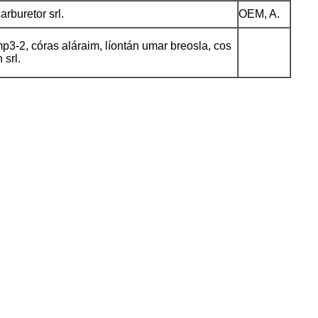
rburetor srl.
OEM, A.
mp3-2, córas aláraim, líontán umar breosla, cos
 srl.