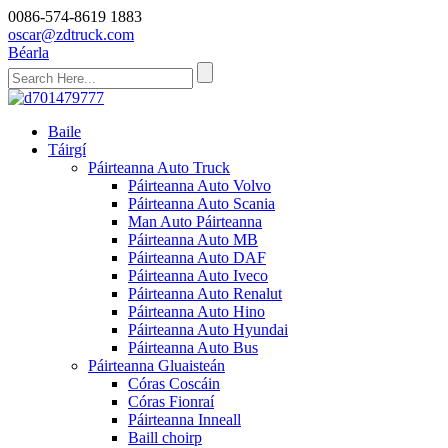
0086-574-8619 1883
oscar@zdtruck.com
Béarla
Baile
Táirgí
Páirteanna Auto Truck
Páirteanna Auto Volvo
Páirteanna Auto Scania
Man Auto Páirteanna
Páirteanna Auto MB
Páirteanna Auto DAF
Páirteanna Auto Iveco
Páirteanna Auto Renalut
Páirteanna Auto Hino
Páirteanna Auto Hyundai
Páirteanna Auto Bus
Páirteanna Gluaisteán
Córas Coscáin
Córas Fionraí
Páirteanna Inneall
Baill choirp