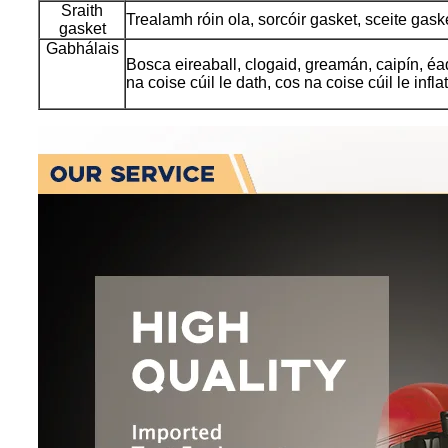
Sraith
Trealamh róin ola, sorcóir gasket, sceite gask
gasket
Gabhálais
Bosca eireaball, clogaid, greamán, caipín, éa
na coise cúil le dath, cos na coise cúil le infl