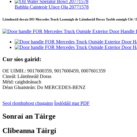
Babhla Cainteoir Uisce Ola 20771578
Láimhseáil dorais DO Mercedes Truck Lasmuigh de Láimhseáil Doras Taobh amuigh Clé 
Cur síos gairid:
OE UIMH.: 9017600359, 9017600459, 0007601359
Cineál: Láimhseáil Doras
Méid: caighdeánach
Déan Gluaisteán: Do MERCEDES-BENZ
Seol ríomhphost chugainn
Íoslódáil mar PDF
Sonraí an Táirge
Clibeanna Táirgí