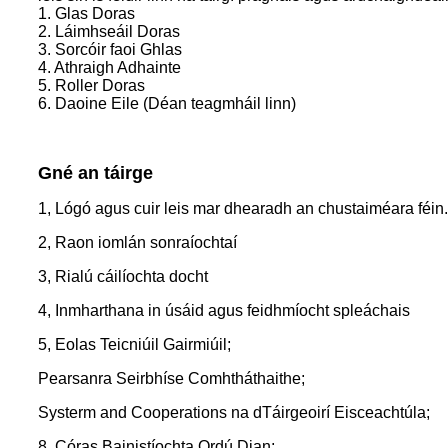
1. Glas Doras
2. Láimhseáil Doras
3. Sorcóir faoi Ghlas
4. Athraigh Adhainte
5. Roller Doras
6. Daoine Eile (Déan teagmháil linn)
Gné an táirge
1, Lógó agus cuir leis mar dhearadh an chustaiméara féin.
2, Raon iomlán sonraíochtaí
3, Rialú cáilíochta docht
4, Inmharthana in úsáid agus feidhmíocht spleáchais
5, Eolas Teicniúil Gairmiúil;
Pearsanra Seirbhíse Comhtháthaithe;
Systerm and Cooperations na dTáirgeoirí Eisceachtúla;
8, Córas Bainistíochta Ordú Dian;