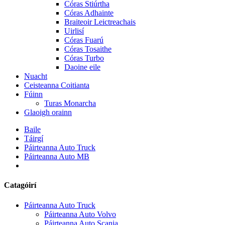
Córas Stiúrtha
Córas Adhainte
Braiteoir Leictreachais
Uirlisí
Córas Fuarú
Córas Tosaithe
Córas Turbo
Daoine eile
Nuacht
Ceisteanna Coitianta
Fúinn
Turas Monarcha
Glaoigh orainn
Baile
Táirgí
Páirteanna Auto Truck
Páirteanna Auto MB
Catagóirí
Páirteanna Auto Truck
Páirteanna Auto Volvo
Páirteanna Auto Scania