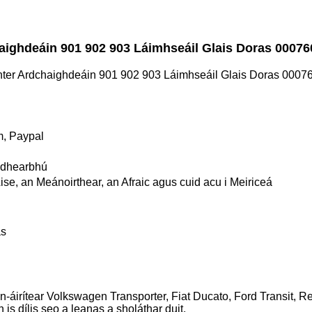
aighdeáin 901 902 903 Láimhseáil Glais Doras 0007
nter Ardchaighdeáin 901 902 903 Láimhseáil Glais Doras 000
m, Paypal
a dhearbhú
ise, an Meánoirthear, an Afraic agus cuid acu i Meiriceá
as
n-áirítear Volkswagen Transporter, Fiat Ducato, Ford Transit, Re
n is dílis seo a leanas a sholáthar duit.