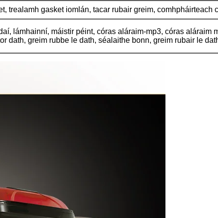
et, trealamh gasket iomlán, tacar rubair greim, comhpháirteach ca
daí, lámhainní, máistir péint, córas aláraim-mp3, córas aláraim 
ator dath, greim rubbe le dath, séalaithe bonn, greim rubair le dath