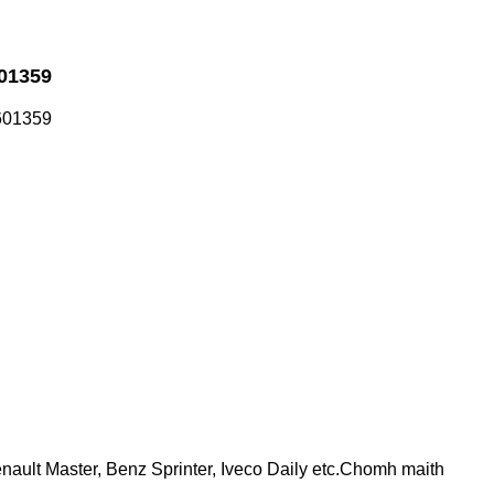
601359
7601359
nault Master, Benz Sprinter, Iveco Daily etc.
Chomh maith