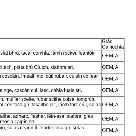
Grád
Cáilíochta
 slat bhrú, tacar comhla, lámh rocker, leantóir
OEM, A.
lutch, pláta brú Clutch, slabhra srl.
OEM, A.
coscáin, imeall, mol cúil rubair, cúisín coiléar,
OEM, A.
einge, coscán cúil lasc, cábla luais srl.
OEM, A.
n, muffler sceite, rubar scíthe coise, iompróir,
 cos tosaigh, tosaithe cic, lámh forc cúil, solas
OEM, A.
aithe, adharc, flasher, féin-asal statóra, glas
OEM, A.
reosla caipín srl.
, solas ceann tí, fender tosaigh, solas
OEM, A.