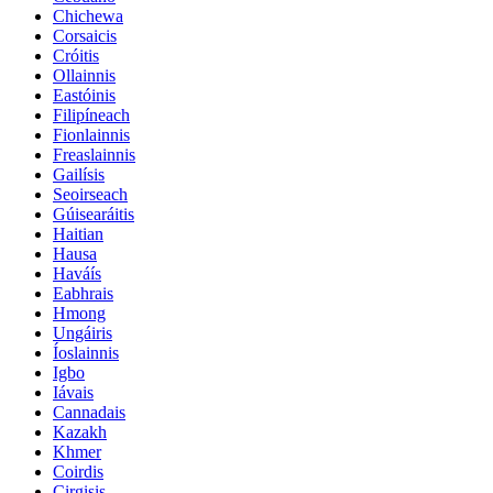
Chichewa
Corsaicis
Cróitis
Ollainnis
Eastóinis
Filipíneach
Fionlainnis
Freaslainnis
Gailísis
Seoirseach
Gúisearáitis
Haitian
Hausa
Haváís
Eabhrais
Hmong
Ungáiris
Íoslainnis
Igbo
Iávais
Cannadais
Kazakh
Khmer
Coirdis
Cirgisis