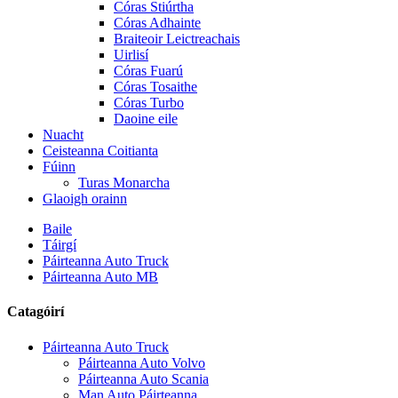
Córas Stiúrtha
Córas Adhainte
Braiteoir Leictreachais
Uirlisí
Córas Fuarú
Córas Tosaithe
Córas Turbo
Daoine eile
Nuacht
Ceisteanna Coitianta
Fúinn
Turas Monarcha
Glaoigh orainn
Baile
Táirgí
Páirteanna Auto Truck
Páirteanna Auto MB
Catagóirí
Páirteanna Auto Truck
Páirteanna Auto Volvo
Páirteanna Auto Scania
Man Auto Páirteanna