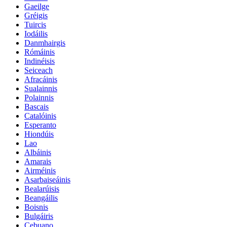
Gaeilge
Gréigis
Tuircis
Iodáilis
Danmhairgis
Rómáinis
Indinéisis
Seiceach
Afracáinis
Sualainnis
Polainnis
Bascais
Catalóinis
Esperanto
Hiondúis
Lao
Albáinis
Amarais
Airméinis
Asarbaiseáinis
Bealarúisis
Beangáilis
Boisnis
Bulgáiris
Cebuano