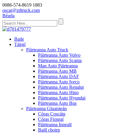
0086-574-8619 1883
oscar@zdtruck.com
Béarla
Baile
Táirgí
Páirteanna Auto Truck
Páirteanna Auto Volvo
Páirteanna Auto Scania
Man Auto Páirteanna
Páirteanna Auto MB
Páirteanna Auto DAF
Páirteanna Auto Iveco
Páirteanna Auto Renalut
Páirteanna Auto Hino
Páirteanna Auto Hyundai
Páirteanna Auto Bus
Páirteanna Gluaisteán
Córas Coscáin
Córas Fionraí
Páirteanna Inneall
Baill choirp