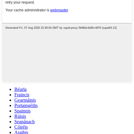
Béarla
Fraincis
Gearmáinis
Portaingéilis
Spainnis
Rúisis
Seapánach
Cóiréis
Araibis