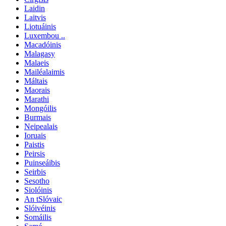
Laidin
Laitvis
Liotuáinis
Luxembou ..
Macadóinis
Malagasy
Malaeis
Mailéalaimis
Máltais
Maorais
Marathi
Mongóilis
Burmais
Neipealais
Ioruais
Paistis
Peirsis
Puinseáibis
Seirbis
Sesotho
Siolóinis
An tSlóvaic
Slóivéinis
Somáilis