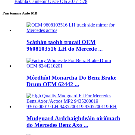
Babhla Cainteoir Uisce Ola 20771578
Páirteanna Auto MB
Scáthán taobh trucail OEM
9608103516 LH do Mercede ...
Mórdhíol Monarcha Do Benz Brake
Drum OEM 62442 ...
Mudguard Ardchaighdeáin oiriúnach
do Mercedes Benz Axo ...