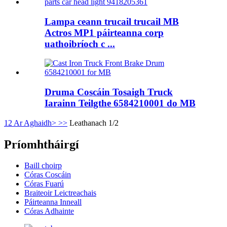
Lampa ceann trucail trucail MB
Actros MP1 páirteanna corp
uathoibríoch c ...
Druma Coscáin Tosaigh Truck
Iarainn Teilgthe 6584210001 do MB
1
2
Ar Aghaidh>
>>
Leathanach 1/2
Príomhtháirgí
Baill choirp
Córas Coscáin
Córas Fuarú
Braiteoir Leictreachais
Páirteanna Inneall
Córas Adhainte