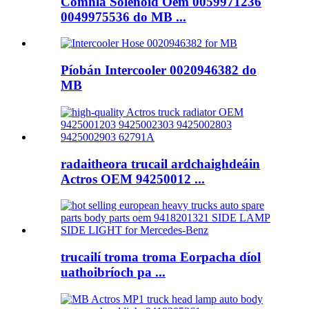
Comhla Solenoid Oem 0059971236
0049975536 do MB ...
Píobán Intercooler 0020946382 do
MB
radaitheora trucail ardchaighdeáin
Actros OEM 94250012 ...
trucailí troma troma Eorpacha díol
uathoibríoch pa ...