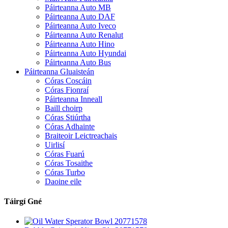
Páirteanna Auto MB
Páirteanna Auto DAF
Páirteanna Auto Iveco
Páirteanna Auto Renalut
Páirteanna Auto Hino
Páirteanna Auto Hyundai
Páirteanna Auto Bus
Páirteanna Gluaisteán
Córas Coscáin
Córas Fionraí
Páirteanna Inneall
Baill choirp
Córas Stiúrtha
Córas Adhainte
Braiteoir Leictreachais
Uirlisí
Córas Fuarú
Córas Tosaithe
Córas Turbo
Daoine eile
Táirgí Gné