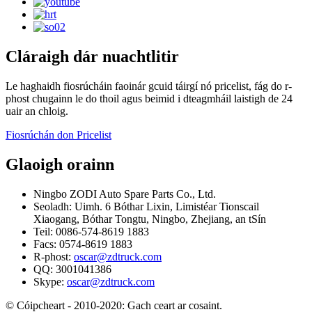
Cláraigh dár nuachtlitir
Le haghaidh fiosrúcháin faoinár gcuid táirgí nó pricelist, fág do r-
phost chugainn le do thoil agus beimid i dteagmháil laistigh de 24
uair an chloig.
Fiosrúchán don Pricelist
Glaoigh orainn
Ningbo ZODI Auto Spare Parts Co., Ltd.
Seoladh: Uimh. 6 Bóthar Lixin, Limistéar Tionscail
Xiaogang, Bóthar Tongtu, Ningbo, Zhejiang, an tSín
Teil: 0086-574-8619 1883
Facs: 0574-8619 1883
R-phost:
oscar@zdtruck.com
QQ: 3001041386
Skype:
oscar@zdtruck.com
© Cóipcheart - 2010-2020: Gach ceart ar cosaint.