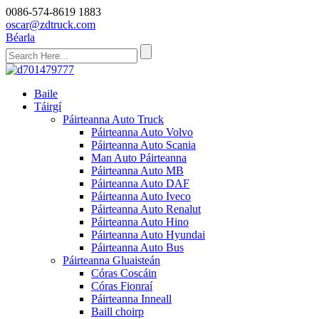
0086-574-8619 1883
oscar@zdtruck.com
Béarla
Baile
Táirgí
Páirteanna Auto Truck
Páirteanna Auto Volvo
Páirteanna Auto Scania
Man Auto Páirteanna
Páirteanna Auto MB
Páirteanna Auto DAF
Páirteanna Auto Iveco
Páirteanna Auto Renalut
Páirteanna Auto Hino
Páirteanna Auto Hyundai
Páirteanna Auto Bus
Páirteanna Gluaisteán
Córas Coscáin
Córas Fionraí
Páirteanna Inneall
Baill choirp