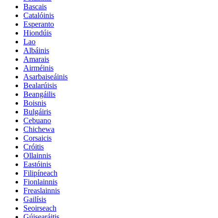
Bascais
Catalóinis
Esperanto
Hiondúis
Lao
Albáinis
Amarais
Airméinis
Asarbaiseáinis
Bealarúisis
Beangáilis
Boisnis
Bulgáiris
Cebuano
Chichewa
Corsaicis
Cróitis
Ollainnis
Eastóinis
Filipíneach
Fionlainnis
Freaslainnis
Gailísis
Seoirseach
Gúisearáitis