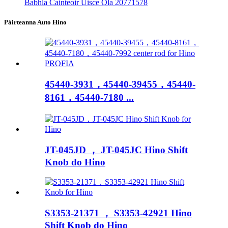
Babhla Cainteoir Uisce Ola 20771578
Páirteanna Auto Hino
45440-3931，45440-39455，45440-
8161，45440-7180 ​​...
JT-045JD ， JT-045JC Hino Shift
Knob do Hino
S3353-21371 ， S3353-42921 Hino
Shift Knob do Hino