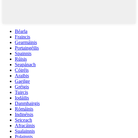
Béarla
Fraincis
Gearmáinis
Portaingéilis
Spainnis
Rúisis
Seapánach
Cóiréis
Araibis
Gaeilge
Gréigis
Tuircis
Iodáilis
Danmhairgis
Rómáinis
Indinéisis
Seiceach
Afracáinis
Sualainnis
Polainnis