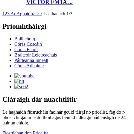
VICTOR FM1A ...
1
2
3
Ar Aghaidh>
>>
Leathanach 1/3
Príomhtháirgí
Baill choirp
Córas Coscáin
Córas Fuarú
Braiteoir Leictreachais
Páirteanna Inneall
Córas Adhainte
Cláraigh dár nuachtlitir
Le haghaidh fiosrúcháin faoinár gcuid táirgí nó pricelist, fág do r-
phost chugainn le do thoil agus beimid i dteagmháil laistigh de 24
uair an chloig.
Fiosrúchán don Pricelist