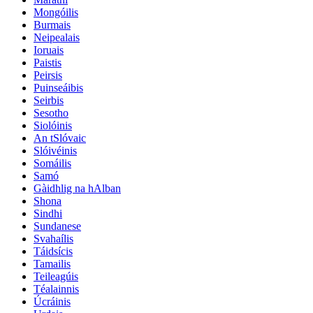
Mongóilis
Burmais
Neipealais
Ioruais
Paistis
Peirsis
Puinseáibis
Seirbis
Sesotho
Siolóinis
An tSlóvaic
Slóivéinis
Somáilis
Samó
Gàidhlig na hAlban
Shona
Sindhi
Sundanese
Svahaílis
Táidsícis
Tamailis
Teileagúis
Téalainnis
Úcráinis