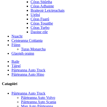
Córas Stiúrtha
Córas Adhainte
Braiteoir Leictreachais
Uirlisí
Córas Fuarú
Córas Tosaithe
Córas Turbo
Daoine eile
Nuacht
Ceisteanna Coitianta
Fúinn
Turas Monarcha
Glaoigh orainn
Baile
Táirgí
Páirteanna Auto Truck
Páirteanna Auto Hino
Catagóirí
Páirteanna Auto Truck
Páirteanna Auto Volvo
Páirteanna Auto Scania
Man Auto Páirteanna