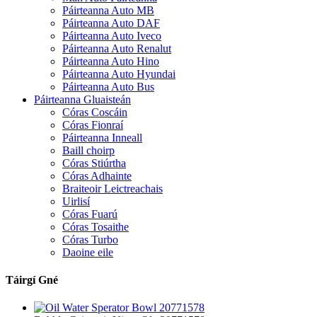
Páirteanna Auto MB
Páirteanna Auto DAF
Páirteanna Auto Iveco
Páirteanna Auto Renalut
Páirteanna Auto Hino
Páirteanna Auto Hyundai
Páirteanna Auto Bus
Páirteanna Gluaisteán
Córas Coscáin
Córas Fionraí
Páirteanna Inneall
Baill choirp
Córas Stiúrtha
Córas Adhainte
Braiteoir Leictreachais
Uirlisí
Córas Fuarú
Córas Tosaithe
Córas Turbo
Daoine eile
Táirgí Gné