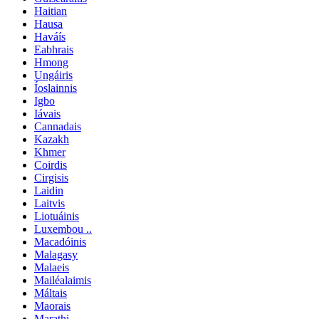
Haitian
Hausa
Haváís
Eabhrais
Hmong
Ungáiris
Íoslainnis
Igbo
Iávais
Cannadais
Kazakh
Khmer
Coirdis
Cirgisis
Laidin
Laitvis
Liotuáinis
Luxembou ..
Macadóinis
Malagasy
Malaeis
Mailéalaimis
Máltais
Maorais
Marathi