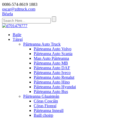
0086-574-8619 1883
oscar@zdtruck.com
Béarla
Baile
Táirgí
Páirteanna Auto Truck
Páirteanna Auto Volvo
Páirteanna Auto Scania
Man Auto Páirteanna
Páirteanna Auto MB
Páirteanna Auto DAF
Páirteanna Auto Iveco
Páirteanna Auto Renalut
Páirteanna Auto Hino
Páirteanna Auto Hyundai
Páirteanna Auto Bus
Páirteanna Gluaisteán
Córas Coscáin
Córas Fionraí
Páirteanna Inneall
Baill choirp