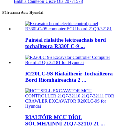
Babhla Cainteoir Uisce Ola 20771578
Páirteanna Auto Hyundai
Painéal rialaithe leictreachais bord
tochailteora R330LC-9 ...
R220LC-9S Rialaitheoir Tochailteora
Bord Ríomhaireachta 2 ...
RIALTÓIR MCU DÍOL
SÓCMHAINNÍ 21Q7-32110 21 ...