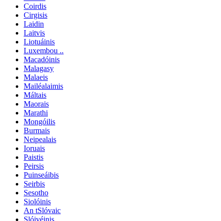
Coirdis
Cirgisis
Laidin
Laitvis
Liotuáinis
Luxembou ..
Macadóinis
Malagasy
Malaeis
Mailéalaimis
Máltais
Maorais
Marathi
Mongóilis
Burmais
Neipealais
Ioruais
Paistis
Peirsis
Puinseáibis
Seirbis
Sesotho
Siolóinis
An tSlóvaic
Slóivéinis