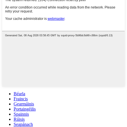
Béarla
Fraincis
Gearmáinis
Portaingéilis
Spainnis
Rúisis
Seapánach