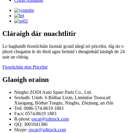
Córas Adhainte
Cláraigh dár nuachtlitir
Le haghaidh fiosrúcháin faoinár gcuid táirgí nó pricelist, fág do r-
phost chugainn le do thoil agus beimid i dteagmháil laistigh de 24
uair an chloig.
Fiosrúchán don Pricelist
Glaoigh orainn
Ningbo ZODI Auto Spare Parts Co., Ltd.
Seoladh: Uimh. 6 Bóthar Lixin, Limistéar Tionscail
Xiaogang, Bóthar Tongtu, Ningbo, Zhejiang, an tSín
Teil: 0086-574-8619 1883
Facs: 0574-8619 1883
R-phost:
oscar@zdtruck.com
QQ: 3001041386
Skype:
oscar@zdtruck.com