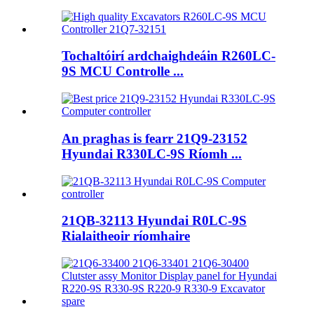
Tochaltóirí ardchaighdeáin R260LC-
9S MCU Controlle ...
An praghas is fearr 21Q9-23152
Hyundai R330LC-9S Ríomh ...
21QB-32113 Hyundai R0LC-9S
Rialaitheoir ríomhaire