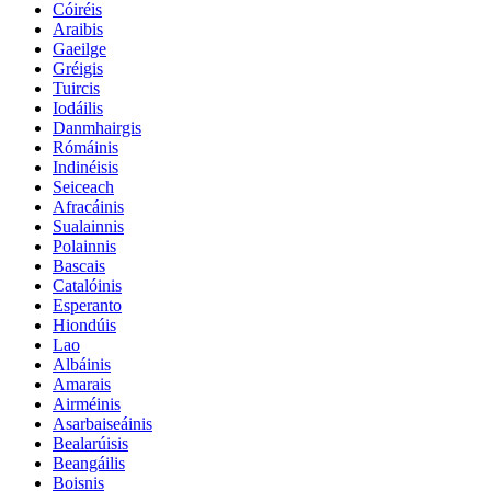
Cóiréis
Araibis
Gaeilge
Gréigis
Tuircis
Iodáilis
Danmhairgis
Rómáinis
Indinéisis
Seiceach
Afracáinis
Sualainnis
Polainnis
Bascais
Catalóinis
Esperanto
Hiondúis
Lao
Albáinis
Amarais
Airméinis
Asarbaiseáinis
Bealarúisis
Beangáilis
Boisnis