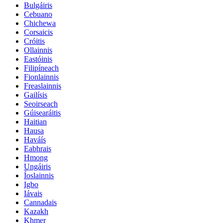
Bulgáiris
Cebuano
Chichewa
Corsaicis
Cróitis
Ollainnis
Eastóinis
Filipíneach
Fionlainnis
Freaslainnis
Gailísis
Seoirseach
Gúisearáitis
Haitian
Hausa
Haváís
Eabhrais
Hmong
Ungáiris
Íoslainnis
Igbo
Iávais
Cannadais
Kazakh
Khmer