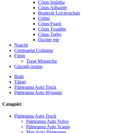
Córas Stiúrtha
Córas Adhainte
Braiteoir Leictreachais
Uirlisí
Córas Fuarú
Córas Tosaithe
Córas Turbo
Daoine eile
Nuacht
Ceisteanna Coitianta
Fúinn
Turas Monarcha
Glaoigh orainn
Baile
Táirgí
Páirteanna Auto Truck
Páirteanna Auto Hyundai
Catagóirí
Páirteanna Auto Truck
Páirteanna Auto Volvo
Páirteanna Auto Scania
Man Auto Páirteanna