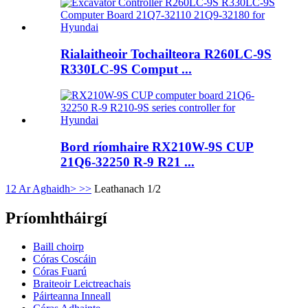
Rialaitheoir Tochailteora R260LC-9S
R330LC-9S Comput ...
Bord ríomhaire RX210W-9S CUP
21Q6-32250 R-9 R21 ...
1
2
Ar Aghaidh>
>>
Leathanach 1/2
Príomhtháirgí
Baill choirp
Córas Coscáin
Córas Fuarú
Braiteoir Leictreachais
Páirteanna Inneall