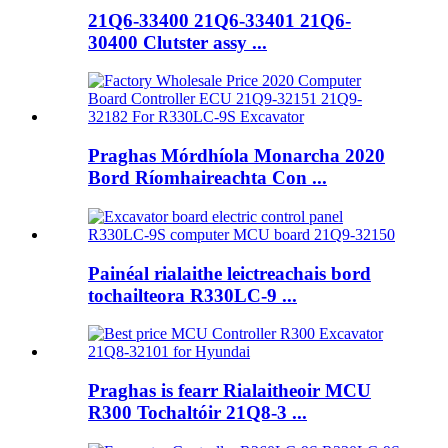
21Q6-33400 21Q6-33401 21Q6-
30400 Clutster assy ...
Praghas Mórdhíola Monarcha 2020
Bord Ríomhaireachta Con ...
Painéal rialaithe leictreachais bord
tochailteora R330LC-9 ...
Praghas is fearr Rialaitheoir MCU
R300 Tochaltóir 21Q8-3 ...