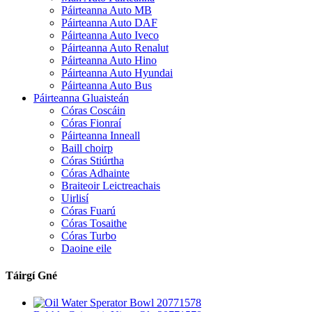
Páirteanna Auto MB
Páirteanna Auto DAF
Páirteanna Auto Iveco
Páirteanna Auto Renalut
Páirteanna Auto Hino
Páirteanna Auto Hyundai
Páirteanna Auto Bus
Páirteanna Gluaisteán
Córas Coscáin
Córas Fionraí
Páirteanna Inneall
Baill choirp
Córas Stiúrtha
Córas Adhainte
Braiteoir Leictreachais
Uirlisí
Córas Fuarú
Córas Tosaithe
Córas Turbo
Daoine eile
Táirgí Gné