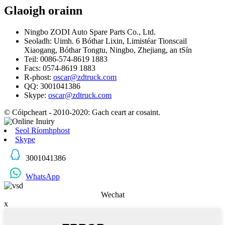
Glaoigh orainn
Ningbo ZODI Auto Spare Parts Co., Ltd.
Seoladh: Uimh. 6 Bóthar Lixin, Limistéar Tionscail
Xiaogang, Bóthar Tongtu, Ningbo, Zhejiang, an tSín
Teil: 0086-574-8619 1883
Facs: 0574-8619 1883
R-phost:
oscar@zdtruck.com
QQ: 3001041386
Skype:
oscar@zdtruck.com
© Cóipcheart - 2010-2020: Gach ceart ar cosaint.
Seol Ríomhphost
Skype
3001041386
WhatsApp
Wechat
x