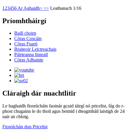
1
2
3
4
5
6
Ar Aghaidh>
>>
Leathanach 1/16
Príomhtháirgí
Baill choirp
Córas Coscáin
Córas Fuarú
Braiteoir Leictreachais
Páirteanna Inneall
Córas Adhainte
Cláraigh dár nuachtlitir
Le haghaidh fiosrúcháin faoinár gcuid táirgí nó pricelist, fág do r-
phost chugainn le do thoil agus beimid i dteagmháil laistigh de 24
uair an chloig.
Fiosrúchán don Pricelist