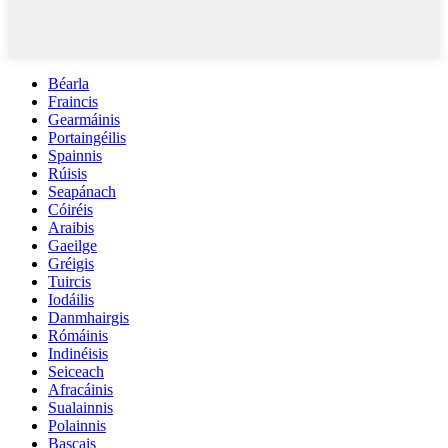
Béarla
Fraincis
Gearmáinis
Portaingéilis
Spainnis
Rúisis
Seapánach
Cóiréis
Araibis
Gaeilge
Gréigis
Tuircis
Iodáilis
Danmhairgis
Rómáinis
Indinéisis
Seiceach
Afracáinis
Sualainnis
Polainnis
Bascais