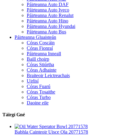
Páirteanna Auto DAF
Páirteanna Auto Iveco
Páirteanna Auto Renalut
Páirteanna Auto Hino
Páirteanna Auto Hyundai
Páirteanna Auto Bus
Páirteanna Gluaisteán
Córas Coscáin
Córas Fionraí
Páirteanna Inneall
Baill choirp
Córas Stiúrtha
Córas Adhainte
Braiteoir Leictreachais
Uirlisí
Córas Fuarú
Córas Tosaithe
Córas Turbo
Daoine eile
Táirgí Gné
Babhla Cainteoir Uisce Ola 20771578