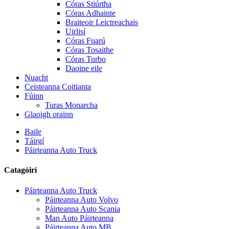
Córas Stiúrtha
Córas Adhainte
Braiteoir Leictreachais
Uirlisí
Córas Fuarú
Córas Tosaithe
Córas Turbo
Daoine eile
Nuacht
Ceisteanna Coitianta
Fúinn
Turas Monarcha
Glaoigh orainn
Baile
Táirgí
Páirteanna Auto Truck
Catagóirí
Páirteanna Auto Truck
Páirteanna Auto Volvo
Páirteanna Auto Scania
Man Auto Páirteanna
Páirteanna Auto MB