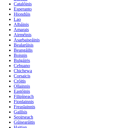
Catalóinis
Esperanto
Hiondúis
Lao
Albáinis
Amarais
Airméinis
Asarbaiseáinis
Bealarúisis
Beangáilis
Boisnis
Bulgáiris
Cebuano
Chichewa
Corsaicis
Cróitis
Ollainnis
Eastóinis
Filipíneach
Fionlainnis
Freaslainnis
Gailísis
Seoirseach
Gúisearáitis
Haitian