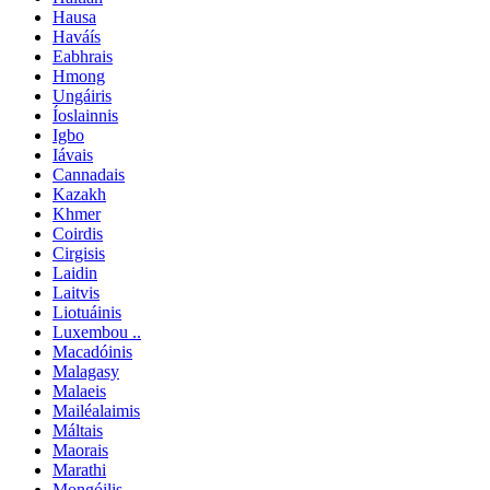
Hausa
Haváís
Eabhrais
Hmong
Ungáiris
Íoslainnis
Igbo
Iávais
Cannadais
Kazakh
Khmer
Coirdis
Cirgisis
Laidin
Laitvis
Liotuáinis
Luxembou ..
Macadóinis
Malagasy
Malaeis
Mailéalaimis
Máltais
Maorais
Marathi
Mongóilis