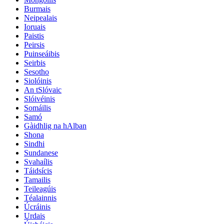
Burmais
Neipealais
Ioruais
Paistis
Peirsis
Puinseáibis
Seirbis
Sesotho
Siolóinis
An tSlóvaic
Slóivéinis
Somáilis
Samó
Gàidhlig na hAlban
Shona
Sindhi
Sundanese
Svahaílis
Táidsícis
Tamailis
Teileagúis
Téalainnis
Úcráinis
Urdais