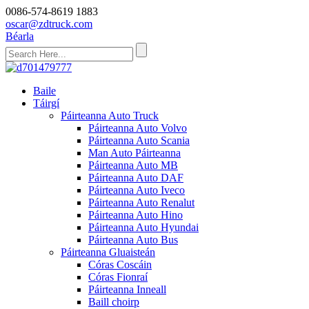
0086-574-8619 1883
oscar@zdtruck.com
Béarla
Baile
Táirgí
Páirteanna Auto Truck
Páirteanna Auto Volvo
Páirteanna Auto Scania
Man Auto Páirteanna
Páirteanna Auto MB
Páirteanna Auto DAF
Páirteanna Auto Iveco
Páirteanna Auto Renalut
Páirteanna Auto Hino
Páirteanna Auto Hyundai
Páirteanna Auto Bus
Páirteanna Gluaisteán
Córas Coscáin
Córas Fionraí
Páirteanna Inneall
Baill choirp