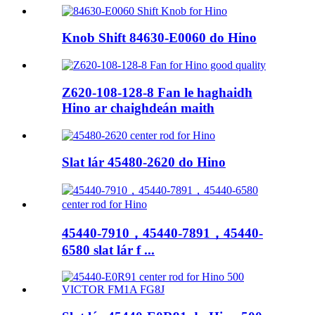
Knob Shift 84630-E0060 do Hino
Z620-108-128-8 Fan le haghaidh
Hino ar chaighdeán maith
Slat lár 45480-2620 do Hino
45440-7910，45440-7891，45440-
6580 slat lár f ...