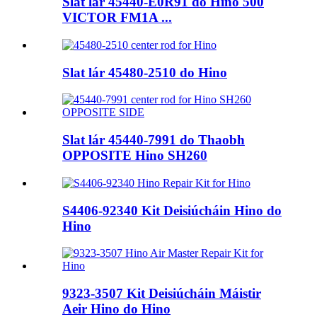
Slat lár 45440-E0R91 do Hino 500
VICTOR FM1A ...
Slat lár 45480-2510 do Hino
Slat lár 45440-7991 do Thaobh
OPPOSITE Hino SH260
S4406-92340 Kit Deisiúcháin Hino do
Hino
9323-3507 Kit Deisiúcháin Máistir
Aeir Hino do Hino