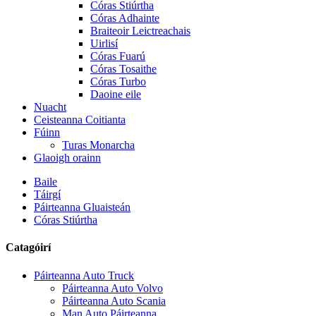
Córas Stiúrtha
Córas Adhainte
Braiteoir Leictreachais
Uirlisí
Córas Fuarú
Córas Tosaithe
Córas Turbo
Daoine eile
Nuacht
Ceisteanna Coitianta
Fúinn
Turas Monarcha
Glaoigh orainn
Baile
Táirgí
Páirteanna Gluaisteán
Córas Stiúrtha
Catagóirí
Páirteanna Auto Truck
Páirteanna Auto Volvo
Páirteanna Auto Scania
Man Auto Páirteanna