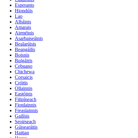
Esperanto
Hiondúis
Lao
Albáinis
Amarais
Airméinis
Asarbaiseáinis
Bealarúisis
Beangáilis
Boisnis
Bulgáiris
Cebuano
Chichewa
Corsaicis
Cróitis
Ollainnis
Eastóinis
Filipíneach
Fionlainnis
Freaslainnis
Gailísis
Seoirseach
Gúisearáitis
Haitian