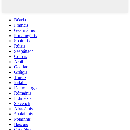
Béarla
Fraincis
Gearmáinis
Portaingéilis
Spainnis
Rúisis
Seapánach
Cóiréis
Araibis
Gaeilge
Gréigis
Tuircis
Iodáilis
Danmhairgis
Rómáinis
Indinéisis
Seiceach
Afracáinis
Sualainnis
Polainnis
Bascais
Catalóinis