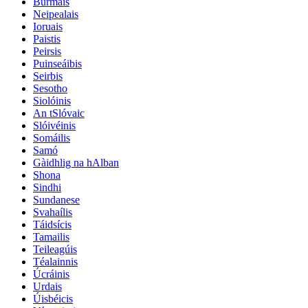
Burmais
Neipealais
Ioruais
Paistis
Peirsis
Puinseáibis
Seirbis
Sesotho
Siolóinis
An tSlóvaic
Slóivéinis
Somáilis
Samó
Gàidhlig na hAlban
Shona
Sindhi
Sundanese
Svahaílis
Táidsícis
Tamailis
Teileagúis
Téalainnis
Úcráinis
Urdais
Úisbéicis