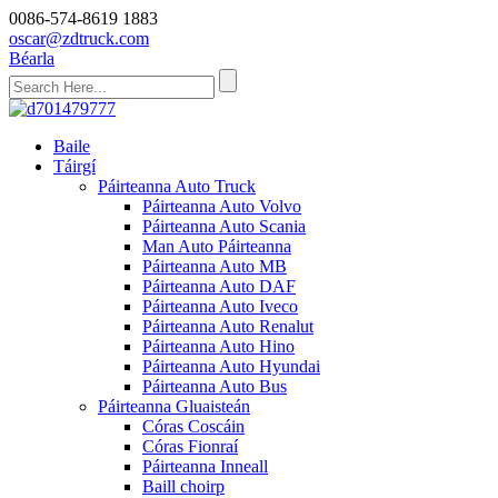
0086-574-8619 1883
oscar@zdtruck.com
Béarla
Baile
Táirgí
Páirteanna Auto Truck
Páirteanna Auto Volvo
Páirteanna Auto Scania
Man Auto Páirteanna
Páirteanna Auto MB
Páirteanna Auto DAF
Páirteanna Auto Iveco
Páirteanna Auto Renalut
Páirteanna Auto Hino
Páirteanna Auto Hyundai
Páirteanna Auto Bus
Páirteanna Gluaisteán
Córas Coscáin
Córas Fionraí
Páirteanna Inneall
Baill choirp