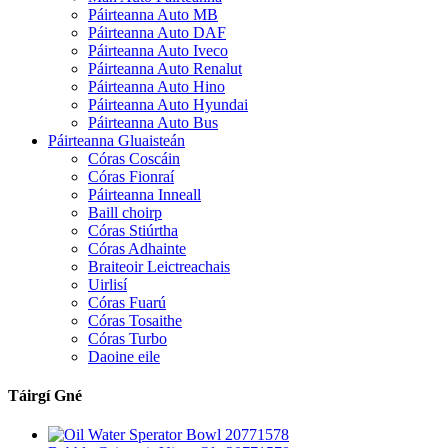
Páirteanna Auto MB
Páirteanna Auto DAF
Páirteanna Auto Iveco
Páirteanna Auto Renalut
Páirteanna Auto Hino
Páirteanna Auto Hyundai
Páirteanna Auto Bus
Páirteanna Gluaisteán
Córas Coscáin
Córas Fionraí
Páirteanna Inneall
Baill choirp
Córas Stiúrtha
Córas Adhainte
Braiteoir Leictreachais
Uirlisí
Córas Fuarú
Córas Tosaithe
Córas Turbo
Daoine eile
Táirgí Gné