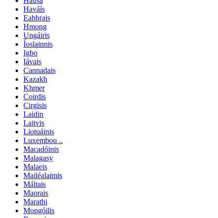
Hausa
Haváís
Eabhrais
Hmong
Ungáiris
Íoslainnis
Igbo
Iávais
Cannadais
Kazakh
Khmer
Coirdis
Cirgisis
Laidin
Laitvis
Liotuáinis
Luxembou ..
Macadóinis
Malagasy
Malaeis
Mailéalaimis
Máltais
Maorais
Marathi
Mongóilis