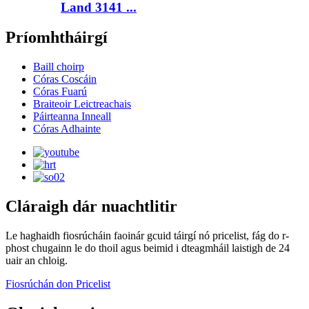
Land 3141 ...
Príomhtháirgí
Baill choirp
Córas Coscáin
Córas Fuarú
Braiteoir Leictreachais
Páirteanna Inneall
Córas Adhainte
Cláraigh dár nuachtlitir
Le haghaidh fiosrúcháin faoinár gcuid táirgí nó pricelist, fág do r-
phost chugainn le do thoil agus beimid i dteagmháil laistigh de 24
uair an chloig.
Fiosrúchán don Pricelist