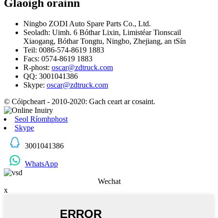
Glaoigh orainn
Ningbo ZODI Auto Spare Parts Co., Ltd.
Seoladh: Uimh. 6 Bóthar Lixin, Limistéar Tionscail
Xiaogang, Bóthar Tongtu, Ningbo, Zhejiang, an tSín
Teil: 0086-574-8619 1883
Facs: 0574-8619 1883
R-phost:
oscar@zdtruck.com
QQ: 3001041386
Skype:
oscar@zdtruck.com
© Cóipcheart - 2010-2020: Gach ceart ar cosaint.
Seol Ríomhphost
Skype
3001041386
WhatsApp
Wechat
x