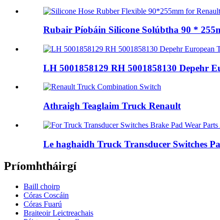
Rubair Píobáin Silicone Solúbtha 90 * 255
LH 5001858129 RH 5001858130 Depehr Eur
Athraigh Teaglaim Truck Renault
Le haghaidh Truck Transducer Switches Pad
Príomhtháirgí
Baill choirp
Córas Coscáin
Córas Fuarú
Braiteoir Leictreachais