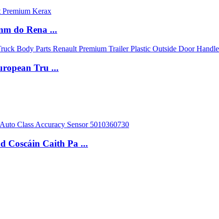
mm do Rena ...
opean Tru ...
 Coscáin Caith Pa ...