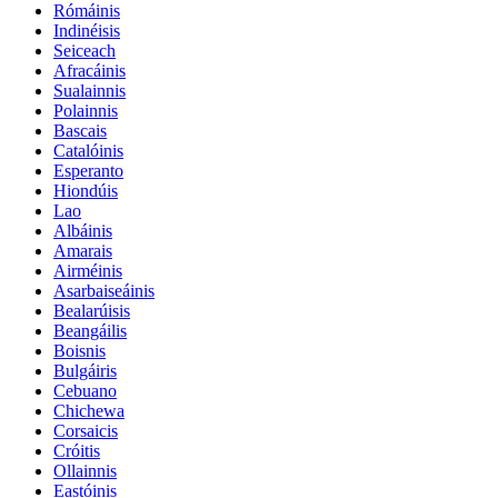
Rómáinis
Indinéisis
Seiceach
Afracáinis
Sualainnis
Polainnis
Bascais
Catalóinis
Esperanto
Hiondúis
Lao
Albáinis
Amarais
Airméinis
Asarbaiseáinis
Bealarúisis
Beangáilis
Boisnis
Bulgáiris
Cebuano
Chichewa
Corsaicis
Cróitis
Ollainnis
Eastóinis