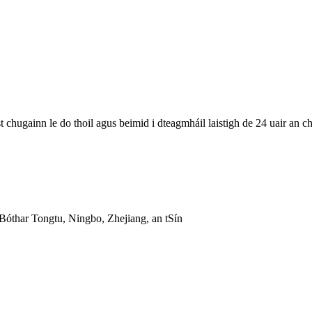
st chugainn le do thoil agus beimid i dteagmháil laistigh de 24 uair an ch
Bóthar Tongtu, Ningbo, Zhejiang, an tSín