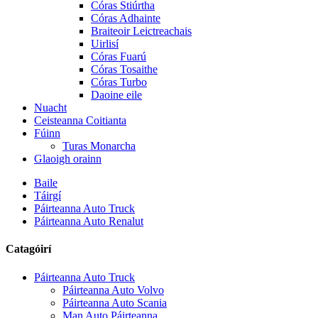
Córas Stiúrtha
Córas Adhainte
Braiteoir Leictreachais
Uirlisí
Córas Fuarú
Córas Tosaithe
Córas Turbo
Daoine eile
Nuacht
Ceisteanna Coitianta
Fúinn
Turas Monarcha
Glaoigh orainn
Baile
Táirgí
Páirteanna Auto Truck
Páirteanna Auto Renalut
Catagóirí
Páirteanna Auto Truck
Páirteanna Auto Volvo
Páirteanna Auto Scania
Man Auto Páirteanna