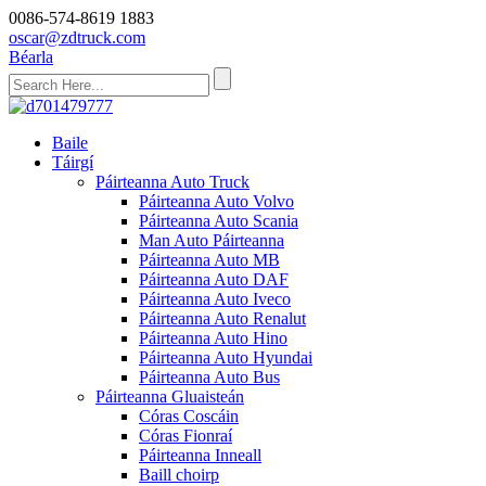
0086-574-8619 1883
oscar@zdtruck.com
Béarla
Baile
Táirgí
Páirteanna Auto Truck
Páirteanna Auto Volvo
Páirteanna Auto Scania
Man Auto Páirteanna
Páirteanna Auto MB
Páirteanna Auto DAF
Páirteanna Auto Iveco
Páirteanna Auto Renalut
Páirteanna Auto Hino
Páirteanna Auto Hyundai
Páirteanna Auto Bus
Páirteanna Gluaisteán
Córas Coscáin
Córas Fionraí
Páirteanna Inneall
Baill choirp