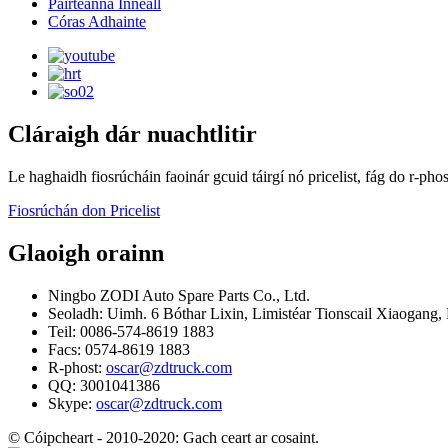
Páirteanna Inneall
Córas Adhainte
Cláraigh dár nuachtlitir
Le haghaidh fiosrúcháin faoinár gcuid táirgí nó pricelist, fág do r-pho
Fiosrúchán don Pricelist
Glaoigh orainn
Ningbo ZODI Auto Spare Parts Co., Ltd.
Seoladh: Uimh. 6 Bóthar Lixin, Limistéar Tionscail Xiaogang, 
Teil: 0086-574-8619 1883
Facs: 0574-8619 1883
R-phost:
oscar@zdtruck.com
QQ: 3001041386
Skype:
oscar@zdtruck.com
© Cóipcheart - 2010-2020: Gach ceart ar cosaint.