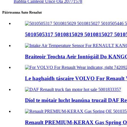
Babhla Cainteoir Uisce Ola 20771578
Páirteanna Auto Renalut
5010505317 5010815029 5010815027 501050
Braiteoir Teochta Aeir Iontógáil Do KAN
Le haghaidh táscaire VOLVO For Renault We
Díol te mótair lucht leanúna trucail DAF 
Renault PREMIUM-KERAX Gas Spring O