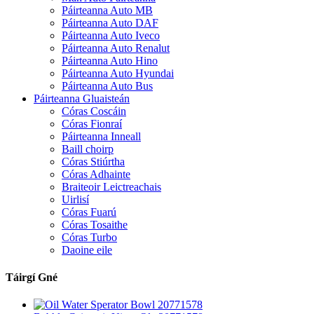
Páirteanna Auto MB
Páirteanna Auto DAF
Páirteanna Auto Iveco
Páirteanna Auto Renalut
Páirteanna Auto Hino
Páirteanna Auto Hyundai
Páirteanna Auto Bus
Páirteanna Gluaisteán
Córas Coscáin
Córas Fionraí
Páirteanna Inneall
Baill choirp
Córas Stiúrtha
Córas Adhainte
Braiteoir Leictreachais
Uirlisí
Córas Fuarú
Córas Tosaithe
Córas Turbo
Daoine eile
Táirgí Gné