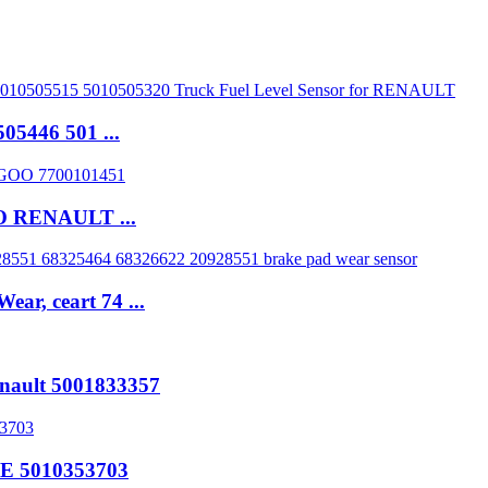
5446 501 ...
GO RENAULT ...
ar, ceart 74 ...
Renault 5001833357
E 5010353703