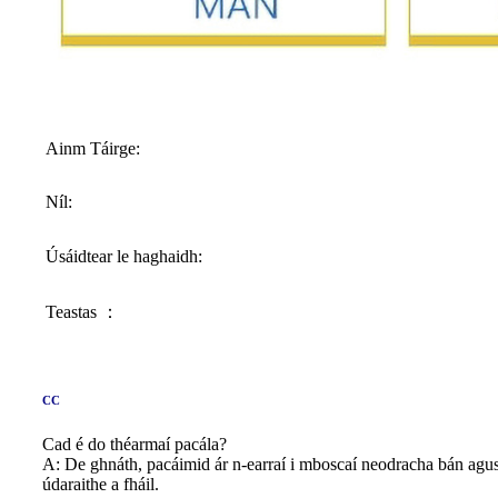
Ainm Táirge:
Níl:
Úsáidtear le haghaidh:
Teastas ：
CC
Cad é do théarmaí pacála?
A: De ghnáth, pacáimid ár n-earraí i mboscaí neodracha bán agus car
údaraithe a fháil.