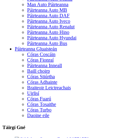
Man Auto Páirteanna
Páirteanna Auto MB
Páirteanna Auto DAF
Páirteanna Auto Iveco
Páirteanna Auto Renalut
Páirteanna Auto Hino
Páirteanna Auto Hyundai
Páirteanna Auto Bus
Páirteanna Gluaisteán
Córas Coscáin
Córas Fionraí
Páirteanna Inneall
Baill choirp
Córas Stiúrtha
Córas Adhainte
Braiteoir Leictreachais
Uirlisí
Córas Fuarú
Córas Tosaithe
Córas Turbo
Daoine eile
Táirgí Gné