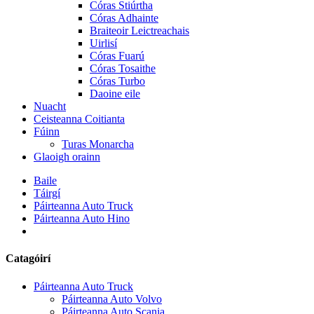
Córas Stiúrtha
Córas Adhainte
Braiteoir Leictreachais
Uirlisí
Córas Fuarú
Córas Tosaithe
Córas Turbo
Daoine eile
Nuacht
Ceisteanna Coitianta
Fúinn
Turas Monarcha
Glaoigh orainn
Baile
Táirgí
Páirteanna Auto Truck
Páirteanna Auto Hino
Catagóirí
Páirteanna Auto Truck
Páirteanna Auto Volvo
Páirteanna Auto Scania