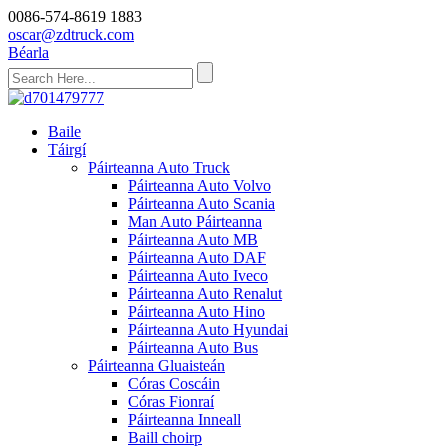
0086-574-8619 1883
oscar@zdtruck.com
Béarla
Baile
Táirgí
Páirteanna Auto Truck
Páirteanna Auto Volvo
Páirteanna Auto Scania
Man Auto Páirteanna
Páirteanna Auto MB
Páirteanna Auto DAF
Páirteanna Auto Iveco
Páirteanna Auto Renalut
Páirteanna Auto Hino
Páirteanna Auto Hyundai
Páirteanna Auto Bus
Páirteanna Gluaisteán
Córas Coscáin
Córas Fionraí
Páirteanna Inneall
Baill choirp