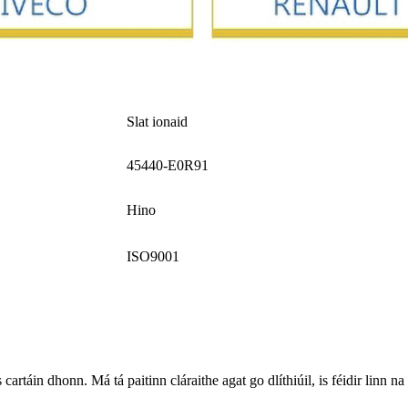
Slat ionaid
45440-E0R91
Hino
ISO9001
táin dhonn. Má tá paitinn cláraithe agat go dlíthiúil, is féidir linn na h