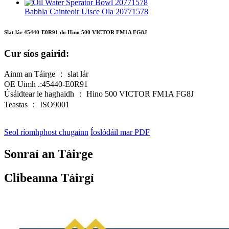
Babhla Cainteoir Uisce Ola 20771578
Slat lár 45440-E0R91 do Hino 500 VICTOR FM1A FG8J
Cur síos gairid:
Ainm an Táirge ： slat lár
OE Uimh .:45440-E0R91
Úsáidtear le haghaidh ： Hino 500 VICTOR FM1A FG8J
Teastas ： ISO9001
Seol ríomhphost chugainn
Íoslódáil mar PDF
Sonraí an Táirge
Clibeanna Táirgí