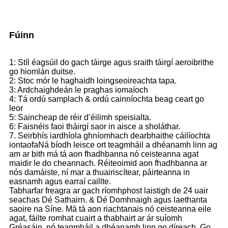
Fúinn
1: Stíl éagsúil do gach táirge agus sraith táirgí aeroibrithe
go hiomlán duitse.
2: Stoc mór le haghaidh loingseoireachta tapa.
3: Ardchaighdeán le praghas iomaíoch
4: Tá ordú samplach & ordú cainníochta beag ceart go
leor
5: Saincheap de réir d’éilimh speisialta.
6: Faisnéis faoi tháirgí saor in aisce a sholáthar.
7. Seirbhís iardhíola ghníomhach dearbhaithe cáilíochta
iontaofa
Ná bíodh leisce ort teagmháil a dhéanamh linn ag
am ar bith má tá aon fhadhbanna nó ceisteanna agat
maidir le do cheannach. Réiteoimid aon fhadhbanna ar
nós damáiste, ní mar a thuairiscítear, páirteanna in
easnamh agus earraí caillte.
Tabharfar freagra ar gach ríomhphost laistigh de 24 uair
seachas Dé Sathairn. & Dé Domhnaigh agus laethanta
saoire na Síne. Má tá aon riachtanais nó ceisteanna eile
agat, fáilte romhat cuairt a thabhairt ar ár suíomh
Gréasáin, nó teagmháil a dhéanamh linn go díreach. Go