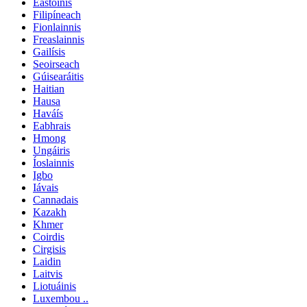
Eastóinis
Filipíneach
Fionlainnis
Freaslainnis
Gailísis
Seoirseach
Gúisearáitis
Haitian
Hausa
Haváís
Eabhrais
Hmong
Ungáiris
Íoslainnis
Igbo
Iávais
Cannadais
Kazakh
Khmer
Coirdis
Cirgisis
Laidin
Laitvis
Liotuáinis
Luxembou ..