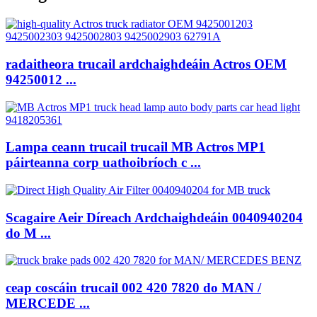
radaitheora trucail ardchaighdeáin Actros OEM
94250012 ...
Lampa ceann trucail trucail MB Actros MP1
páirteanna corp uathoibríoch c ...
Scagaire Aeir Díreach Ardchaighdeáin 0040940204
do M ...
ceap coscáin trucail 002 420 7820 do MAN /
MERCEDE ...