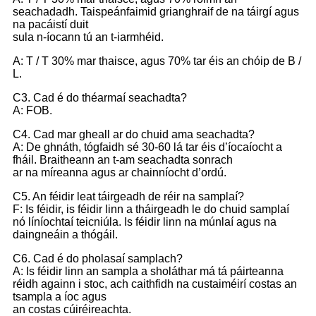
seachadadh. Taispeánfaimid grianghraif de na táirgí agus
na pacáistí duit
sula n-íocann tú an t-iarmhéid.
A: T / T 30% mar thaisce, agus 70% tar éis an chóip de B /
L.
C3. Cad é do théarmaí seachadta?
A: FOB.
C4. Cad mar gheall ar do chuid ama seachadta?
A: De ghnáth, tógfaidh sé 30-60 lá tar éis d’íocaíocht a
fháil. Braitheann an t-am seachadta sonrach
ar na míreanna agus ar chainníocht d’ordú.
C5. An féidir leat táirgeadh de réir na samplaí?
F: Is féidir, is féidir linn a tháirgeadh le do chuid samplaí
nó líníochtaí teicniúla. Is féidir linn na múnlaí agus na
daingneáin a thógáil.
C6. Cad é do pholasaí samplach?
A: Is féidir linn an sampla a sholáthar má tá páirteanna
réidh againn i stoc, ach caithfidh na custaiméirí costas an
tsampla a íoc agus
an costas cúiréireachta.