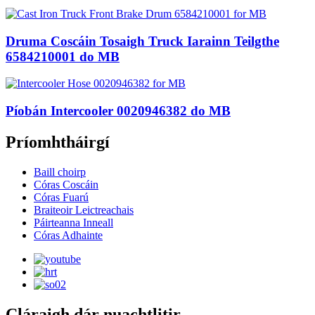
Druma Coscáin Tosaigh Truck Iarainn Teilgthe
6584210001 do MB
Píobán Intercooler 0020946382 do MB
Príomhtháirgí
Baill choirp
Córas Coscáin
Córas Fuarú
Braiteoir Leictreachais
Páirteanna Inneall
Córas Adhainte
Cláraigh dár nuachtlitir