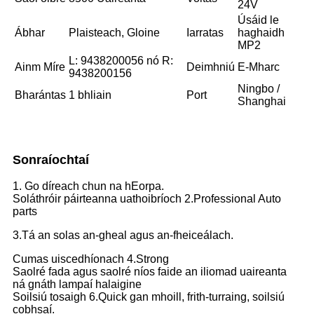
24V
Úsáid le
Ábhar
Plaisteach, Gloine
Iarratas
haghaidh
MP2
L: 9438200056 nó R:
Ainm Míre
Deimhniú
E-Mharc
9438200156
Ningbo /
Bharántas
1 bhliain
Port
Shanghai
Sonraíochtaí
1. Go díreach chun na hEorpa.
Soláthróir páirteanna uathoibríoch 2.Professional Auto
parts
3.Tá an solas an-gheal agus an-fheiceálach.
Cumas uiscedhíonach 4.Strong
Saolré fada agus saolré níos faide an iliomad uaireanta
ná gnáth lampaí halaigine
Soilsiú tosaigh 6.Quick gan mhoill, frith-turraing, soilsiú
cobhsaí.