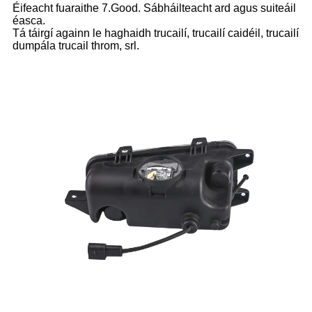
Éifeacht fuaraithe 7.Good. Sábháilteacht ard agus suiteáil
éasca.
Tá táirgí againn le haghaidh trucailí, trucailí caidéil, trucailí
dumpála trucail throm, srl.