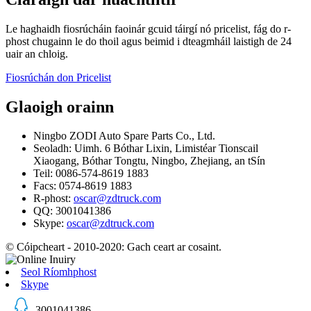
Le haghaidh fiosrúcháin faoinár gcuid táirgí nó pricelist, fág do r-
phost chugainn le do thoil agus beimid i dteagmháil laistigh de 24
uair an chloig.
Fiosrúchán don Pricelist
Glaoigh orainn
Ningbo ZODI Auto Spare Parts Co., Ltd.
Seoladh: Uimh. 6 Bóthar Lixin, Limistéar Tionscail
Xiaogang, Bóthar Tongtu, Ningbo, Zhejiang, an tSín
Teil: 0086-574-8619 1883
Facs: 0574-8619 1883
R-phost:
oscar@zdtruck.com
QQ: 3001041386
Skype:
oscar@zdtruck.com
© Cóipcheart - 2010-2020: Gach ceart ar cosaint.
Seol Ríomhphost
Skype
3001041386