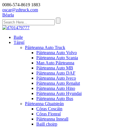
0086-574-8619 1883
oscar@zdtruck.com
Béarla
Baile
Táirgí
Páirteanna Auto Truck
Páirteanna Auto Volvo
Páirteanna Auto Scania
Man Auto Páirteanna
Páirteanna Auto MB
Páirteanna Auto DAF
Páirteanna Auto Iveco
Páirteanna Auto Renalut
Páirteanna Auto Hino
Páirteanna Auto Hyundai
Páirteanna Auto Bus
Páirteanna Gluaisteán
Córas Coscáin
Córas Fionraí
Páirteanna Inneall
Baill choirp