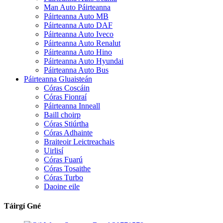
Man Auto Páirteanna
Páirteanna Auto MB
Páirteanna Auto DAF
Páirteanna Auto Iveco
Páirteanna Auto Renalut
Páirteanna Auto Hino
Páirteanna Auto Hyundai
Páirteanna Auto Bus
Páirteanna Gluaisteán
Córas Coscáin
Córas Fionraí
Páirteanna Inneall
Baill choirp
Córas Stiúrtha
Córas Adhainte
Braiteoir Leictreachais
Uirlisí
Córas Fuarú
Córas Tosaithe
Córas Turbo
Daoine eile
Táirgí Gné