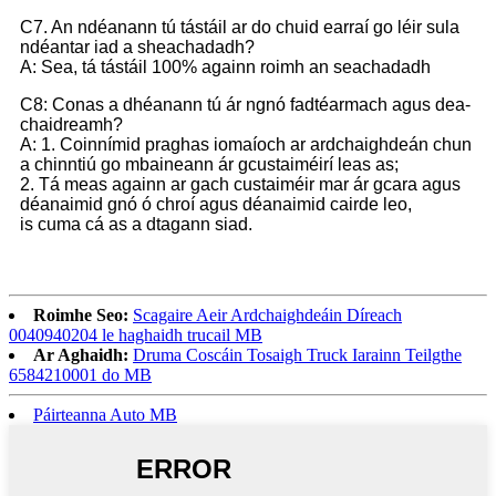
C7. An ndéanann tú tástáil ar do chuid earraí go léir sula
ndéantar iad a sheachadadh?
A: Sea, tá tástáil 100% againn roimh an seachadadh
C8: Conas a dhéanann tú ár ngnó fadtéarmach agus dea-
chaidreamh?
A: 1. Coinnímid praghas iomaíoch ar ardchaighdeán chun
a chinntiú go mbaineann ár gcustaiméirí leas as;
2. Tá meas againn ar gach custaiméir mar ár gcara agus
déanaimid gnó ó chroí agus déanaimid cairde leo,
is cuma cá as a dtagann siad.
Roimhe Seo:
Scagaire Aeir Ardchaighdeáin Díreach
0040940204 le haghaidh trucail MB
Ar Aghaidh:
Druma Coscáin Tosaigh Truck Iarainn Teilgthe
6584210001 do MB
Páirteanna Auto MB