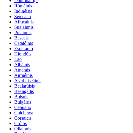
Danmhairgis
Rómáinis
Indinéisis
Seiceach
Afracáinis
Sualainnis
Polainnis
Bascais
Catalóinis
Esperanto
Hiondúis
Lao
Albáinis
Amarais
Airméinis
Asarbaiseáinis
Bealarúisis
Beangáilis
Boisnis
Bulgáiris
Cebuano
Chichewa
Corsaicis
Cróitis
Ollainnis