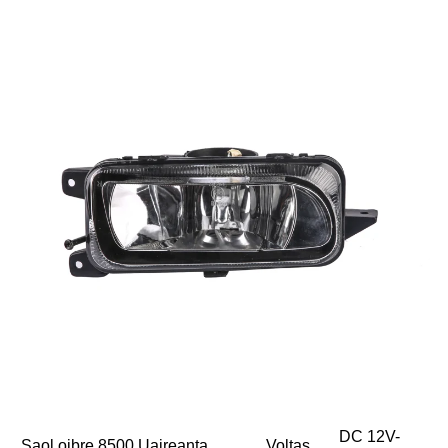
DC 12V-
Saol oibre
8500 Uaireanta
Voltas