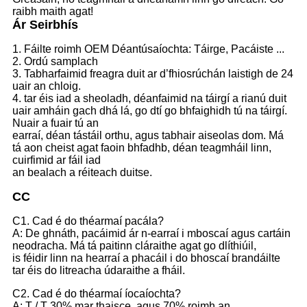
raibh maith agat!
Ár Seirbhís
1. Fáilte roimh OEM Déantúsaíochta: Táirge, Pacáiste ...
2. Ordú samplach
3. Tabharfaimid freagra duit ar d’fhiosrúchán laistigh de 24
uair an chloig.
4. tar éis iad a sheoladh, déanfaimid na táirgí a rianú duit
uair amháin gach dhá lá, go dtí go bhfaighidh tú na táirgí.
Nuair a fuair tú an
earraí, déan tástáil orthu, agus tabhair aiseolas dom. Má
tá aon cheist agat faoin bhfadhb, déan teagmháil linn,
cuirfimid ar fáil iad
an bealach a réiteach duitse.
CC
C1. Cad é do théarmaí pacála?
A: De ghnáth, pacáimid ár n-earraí i mboscaí agus cartáin
neodracha. Má tá paitinn cláraithe agat go dlíthiúil,
is féidir linn na hearraí a phacáil i do bhoscaí brandáilte
tar éis do litreacha údaraithe a fháil.
C2. Cad é do théarmaí íocaíochta?
A: T / T 30% mar thaisce, agus 70% roimh an