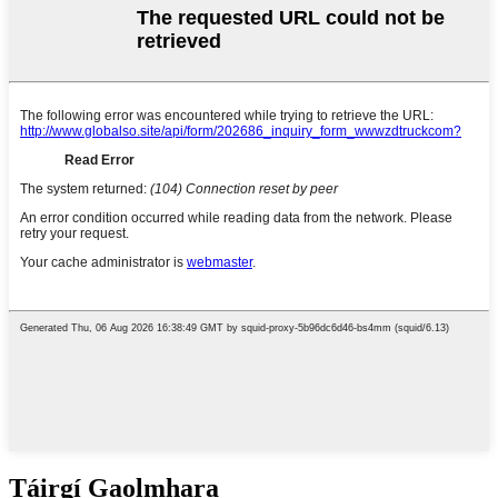
Táirgí Gaolmhara