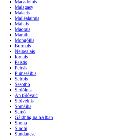
Macadóinis
Malagasy
Malaeis
Mailéalaimis
Máltais
Maorais
Marathi
Mongóilis
Burmais
Neipealais
Ioruais
Paistis
Peirsis
Puinseáibis
Seirbis
Sesotho
Siolóinis
An tSlóvaic
Slóivéinis
Somáilis
Samó
Gàidhlig na hAlban
Shona
Sindhi
Sundanese