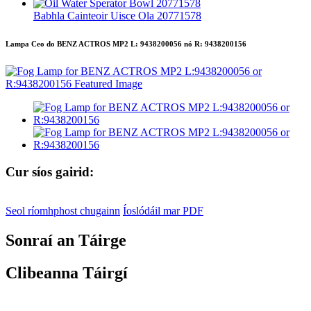
Babhla Cainteoir Uisce Ola 20771578
Lampa Ceo do BENZ ACTROS MP2 L: 9438200056 nó R: 9438200156
Cur síos gairid:
Seol ríomhphost chugainn
Íoslódáil mar PDF
Sonraí an Táirge
Clibeanna Táirgí