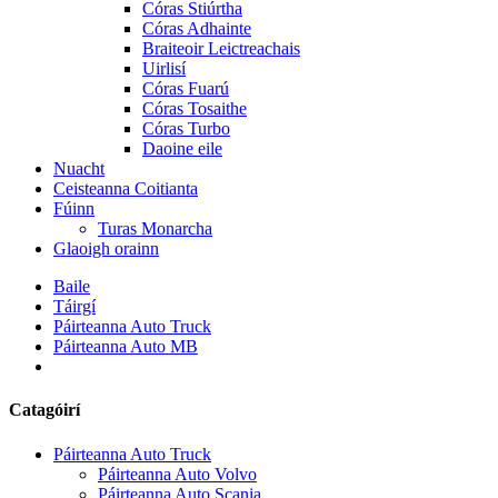
Córas Stiúrtha
Córas Adhainte
Braiteoir Leictreachais
Uirlisí
Córas Fuarú
Córas Tosaithe
Córas Turbo
Daoine eile
Nuacht
Ceisteanna Coitianta
Fúinn
Turas Monarcha
Glaoigh orainn
Baile
Táirgí
Páirteanna Auto Truck
Páirteanna Auto MB
Catagóirí
Páirteanna Auto Truck
Páirteanna Auto Volvo
Páirteanna Auto Scania