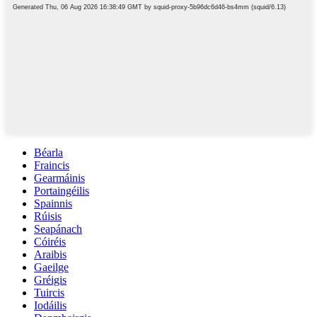
Béarla
Fraincis
Gearmáinis
Portaingéilis
Spainnis
Rúisis
Seapánach
Cóiréis
Araibis
Gaeilge
Gréigis
Tuircis
Iodáilis