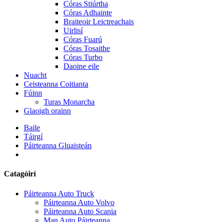
Córas Stiúrtha
Córas Adhainte
Braiteoir Leictreachais
Uirlisí
Córas Fuarú
Córas Tosaithe
Córas Turbo
Daoine eile
Nuacht
Ceisteanna Coitianta
Fúinn
Turas Monarcha
Glaoigh orainn
Baile
Táirgí
Páirteanna Gluaisteán
Catagóirí
Páirteanna Auto Truck
Páirteanna Auto Volvo
Páirteanna Auto Scania
Man Auto Páirteanna