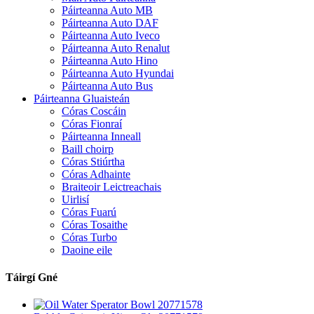
Páirteanna Auto MB
Páirteanna Auto DAF
Páirteanna Auto Iveco
Páirteanna Auto Renalut
Páirteanna Auto Hino
Páirteanna Auto Hyundai
Páirteanna Auto Bus
Páirteanna Gluaisteán
Córas Coscáin
Córas Fionraí
Páirteanna Inneall
Baill choirp
Córas Stiúrtha
Córas Adhainte
Braiteoir Leictreachais
Uirlisí
Córas Fuarú
Córas Tosaithe
Córas Turbo
Daoine eile
Táirgí Gné