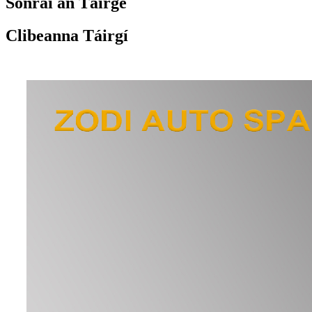
Sonraí an Táirge
Clibeanna Táirgí