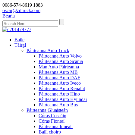
0086-574-8619 1883
oscar@zdtruck.com
Béarla
Baile
Táirgí
Páirteanna Auto Truck
Páirteanna Auto Volvo
Páirteanna Auto Scania
Man Auto Páirteanna
Páirteanna Auto MB
Páirteanna Auto DAF
Páirteanna Auto Iveco
Páirteanna Auto Renalut
Páirteanna Auto Hino
Páirteanna Auto Hyundai
Páirteanna Auto Bus
Páirteanna Gluaisteán
Córas Coscáin
Córas Fionraí
Páirteanna Inneall
Baill choirp