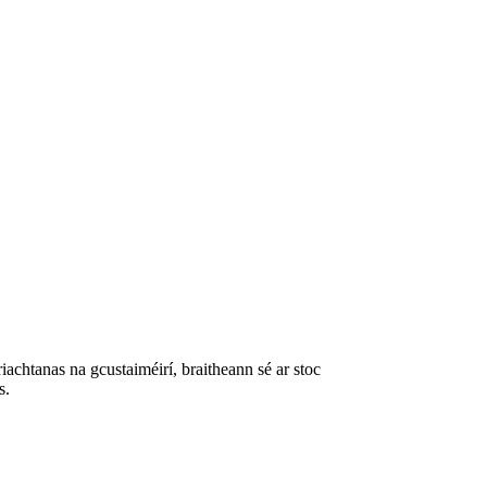
iachtanas na gcustaiméirí, braitheann sé ar stoc
s.