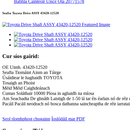
Babhla Cainteoir Uisce Ola 20771578
Seafta Toyota Drive ASSY 43420-12520
Cur síos gairid:
OE Uimh. 43420-12520
Seafta Tiomáint Ainm an Táirge
Úsáidtear le haghaidh TOYOTA
Tosaigh an Phoist
Méid Méid Caighdeánach
Cumas Soláthair 10000 Píosa in aghaidh na míosa
Am Seachadta De ghnáth Laistigh de 1-50 lá tar éis éarlais nó de réir r
Pacáil Pacáil neodrach nó bosca dathanna saincheaptha de réir iarratai
Seol ríomhphost chugainn
Íoslódáil mar PDF