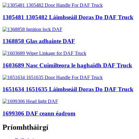
1305481 1305482 Láimhseáil Doras Do DAF Truck
1368858 Glas adhainte DAF
1603689 Nasc Cuimilteora le haghaidh DAF Truck
1651634 1651635 Láimhseáil Doras Do DAF Truck
1699306 DAF ceann éadrom
Príomhtháirgí