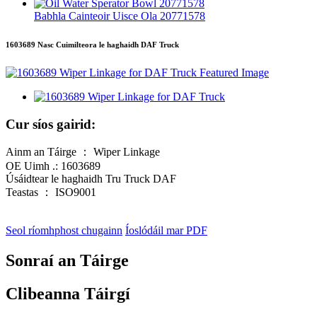
Babhla Cainteoir Uisce Ola 20771578
1603689 Nasc Cuimilteora le haghaidh DAF Truck
Cur síos gairid:
Ainm an Táirge ： Wiper Linkage
OE Uimh .: 1603689
Úsáidtear le haghaidh Tru Truck DAF
Teastas ： ISO9001
Seol ríomhphost chugainn
Íoslódáil mar PDF
Sonraí an Táirge
Clibeanna Táirgí