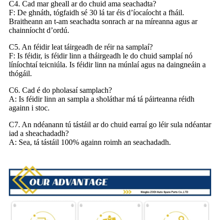
C4. Cad mar gheall ar do chuid ama seachadta?
F: De ghnáth, tógfaidh sé 30 lá tar éis d’íocaíocht a fháil.
Braitheann an t-am seachadta sonrach ar na míreanna agus ar
chainníocht d’ordú.
C5. An féidir leat táirgeadh de réir na samplaí?
F: Is féidir, is féidir linn a tháirgeadh le do chuid samplaí nó
líníochtaí teicniúla. Is féidir linn na múnlaí agus na daingneáin a
thógáil.
C6. Cad é do pholasaí samplach?
A: Is féidir linn an sampla a sholáthar má tá páirteanna réidh
againn i stoc.
C7. An ndéanann tú tástáil ar do chuid earraí go léir sula ndéantar
iad a sheachadadh?
A: Sea, tá tástáil 100% againn roimh an seachadadh.