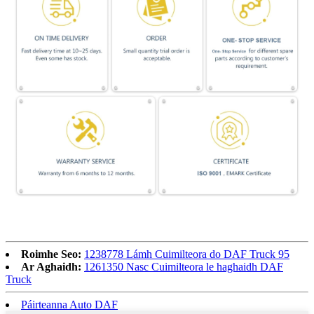
Roimhe Seo:
1238778 Lámh Cuimilteora do DAF Truck 95
Ar Aghaidh:
1261350 Nasc Cuimilteora le haghaidh DAF
Truck
Páirteanna Auto DAF