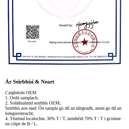
Ár Seirbhísí & Neart
Caighdeán OEM
1. Ordú samplach;
2. Soláthraímid seirbhís OEM;
Seirbhís aon stad: Ón sampla go dtí an táirgeadh, ansin go dtí an
loingseoireacht;
4. Téarmaí íocaíochta: 30% T / T, iarmhéid 70% T / T i gcoinne
na cóipe de B / L.