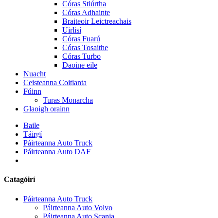
Córas Stiúrtha
Córas Adhainte
Braiteoir Leictreachais
Uirlisí
Córas Fuarú
Córas Tosaithe
Córas Turbo
Daoine eile
Nuacht
Ceisteanna Coitianta
Fúinn
Turas Monarcha
Glaoigh orainn
Baile
Táirgí
Páirteanna Auto Truck
Páirteanna Auto DAF
Catagóirí
Páirteanna Auto Truck
Páirteanna Auto Volvo
Páirteanna Auto Scania