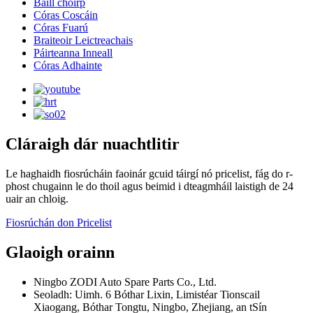
Baill choirp
Córas Coscáin
Córas Fuarú
Braiteoir Leictreachais
Páirteanna Inneall
Córas Adhainte
Cláraigh dár nuachtlitir
Le haghaidh fiosrúcháin faoinár gcuid táirgí nó pricelist, fág do r-
phost chugainn le do thoil agus beimid i dteagmháil laistigh de 24
uair an chloig.
Fiosrúchán don Pricelist
Glaoigh orainn
Ningbo ZODI Auto Spare Parts Co., Ltd.
Seoladh: Uimh. 6 Bóthar Lixin, Limistéar Tionscail
Xiaogang, Bóthar Tongtu, Ningbo, Zhejiang, an tSín