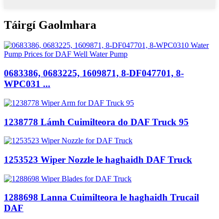
Táirgí Gaolmhara
0683386, 0683225, 1609871, 8-DF047701, 8-
WPC031 ...
1238778 Lámh Cuimilteora do DAF Truck 95
1253523 Wiper Nozzle le haghaidh DAF Truck
1288698 Lanna Cuimilteora le haghaidh Trucail
DAF