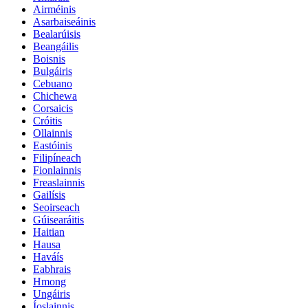
Airméinis
Asarbaiseáinis
Bealarúisis
Beangáilis
Boisnis
Bulgáiris
Cebuano
Chichewa
Corsaicis
Cróitis
Ollainnis
Eastóinis
Filipíneach
Fionlainnis
Freaslainnis
Gailísis
Seoirseach
Gúisearáitis
Haitian
Hausa
Haváís
Eabhrais
Hmong
Ungáiris
Íoslainnis