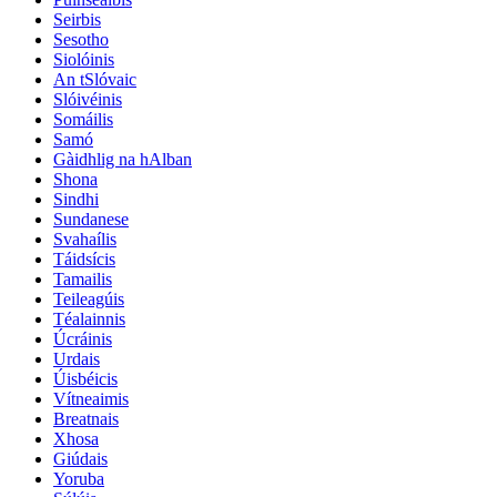
Seirbis
Sesotho
Siolóinis
An tSlóvaic
Slóivéinis
Somáilis
Samó
Gàidhlig na hAlban
Shona
Sindhi
Sundanese
Svahaílis
Táidsícis
Tamailis
Teileagúis
Téalainnis
Úcráinis
Urdais
Úisbéicis
Vítneaimis
Breatnais
Xhosa
Giúdais
Yoruba