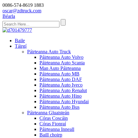
0086-574-8619 1883
oscar@zdtruck.com
Béarla
Baile
Táirgí
Páirteanna Auto Truck
Páirteanna Auto Volvo
Páirteanna Auto Scania
Man Auto Páirteanna
Páirteanna Auto MB
Páirteanna Auto DAF
Páirteanna Auto Iveco
Páirteanna Auto Renalut
Páirteanna Auto Hino
Páirteanna Auto Hyundai
Páirteanna Auto Bus
Páirteanna Gluaisteán
Córas Coscáin
Córas Fionraí
Páirteanna Inneall
Baill choirp