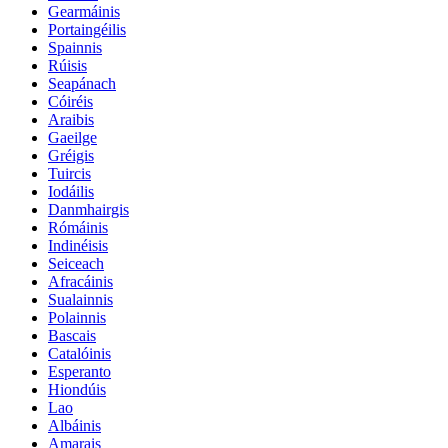
Gearmáinis
Portaingéilis
Spainnis
Rúisis
Seapánach
Cóiréis
Araibis
Gaeilge
Gréigis
Tuircis
Iodáilis
Danmhairgis
Rómáinis
Indinéisis
Seiceach
Afracáinis
Sualainnis
Polainnis
Bascais
Catalóinis
Esperanto
Hiondúis
Lao
Albáinis
Amarais