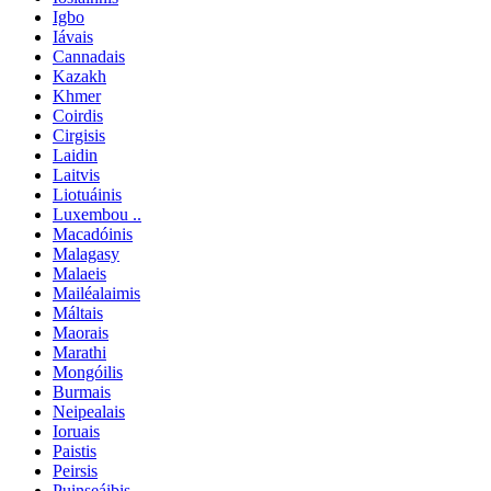
Igbo
Iávais
Cannadais
Kazakh
Khmer
Coirdis
Cirgisis
Laidin
Laitvis
Liotuáinis
Luxembou ..
Macadóinis
Malagasy
Malaeis
Mailéalaimis
Máltais
Maorais
Marathi
Mongóilis
Burmais
Neipealais
Ioruais
Paistis
Peirsis
Puinseáibis