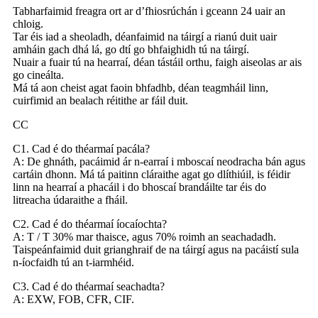
Tabharfaimid freagra ort ar d’fhiosrúchán i gceann 24 uair an
chloig.
Tar éis iad a sheoladh, déanfaimid na táirgí a rianú duit uair
amháin gach dhá lá, go dtí go bhfaighidh tú na táirgí.
Nuair a fuair tú na hearraí, déan tástáil orthu, faigh aiseolas ar ais
go cineálta.
Má tá aon cheist agat faoin bhfadhb, déan teagmháil linn,
cuirfimid an bealach réitithe ar fáil duit.
CC
C1. Cad é do théarmaí pacála?
A: De ghnáth, pacáimid ár n-earraí i mboscaí neodracha bán agus
cartáin dhonn. Má tá paitinn cláraithe agat go dlíthiúil, is féidir
linn na hearraí a phacáil i do bhoscaí brandáilte tar éis do
litreacha údaraithe a fháil.
C2. Cad é do théarmaí íocaíochta?
A: T / T 30% mar thaisce, agus 70% roimh an seachadadh.
Taispeánfaimid duit grianghraif de na táirgí agus na pacáistí sula
n-íocfaidh tú an t-iarmhéid.
C3. Cad é do théarmaí seachadta?
A: EXW, FOB, CFR, CIF.