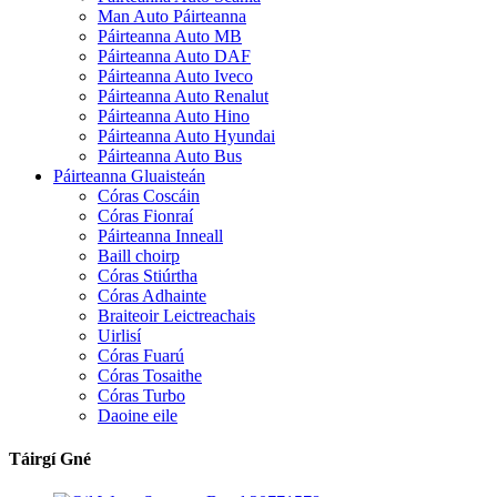
Man Auto Páirteanna
Páirteanna Auto MB
Páirteanna Auto DAF
Páirteanna Auto Iveco
Páirteanna Auto Renalut
Páirteanna Auto Hino
Páirteanna Auto Hyundai
Páirteanna Auto Bus
Páirteanna Gluaisteán
Córas Coscáin
Córas Fionraí
Páirteanna Inneall
Baill choirp
Córas Stiúrtha
Córas Adhainte
Braiteoir Leictreachais
Uirlisí
Córas Fuarú
Córas Tosaithe
Córas Turbo
Daoine eile
Táirgí Gné